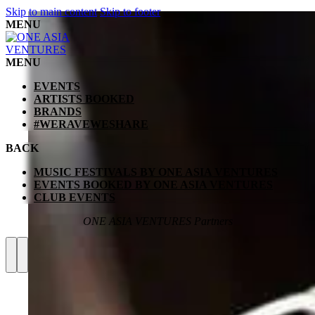
Skip to main content
Skip to footer
MENU
MENU
EVENTS
ARTISTS BOOKED
BRANDS
#WERAVEWESHARE
BACK
MUSIC FESTIVALS BY ONE ASIA VENTURES
EVENTS BOOKED BY ONE ASIA VENTURES
CLUB EVENTS
ONE ASIA VENTURES Partners