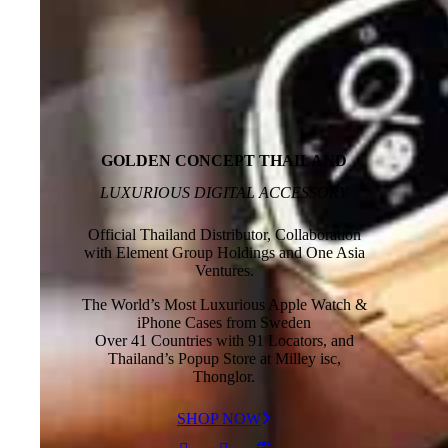
GOLDEN CONCEPT THAILAND
LUXURIOUS DIGITAL ACCESSORY
Official Thailand Distributor, Collaboration
with Element Group Holdings and One Asia
Ventures.
The World’s Most Luxurious Apple Watch &
iPhone Cases from Sweden
Over 41 Countries with 91 Locators, and
Thailand’s Popup Store at Milley isc,
Thonglor.
SHOP NOW